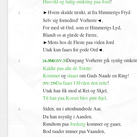
Husvild og fattig omkring paa Jord
!
►
Hvem skulde tænkt, at fra Himmerigs Fryd
2
Selv sig fornedred' Vorherre
◄
,
For med sit Ord, som er Himmerigs Lyd,
Blandt os at glæde de Færre,
►
Mens hos de Fleste paa viden Jord
Utak kun faaes for gode Ord
◄
.
Dengang Vorherre gik synlig omkri
|A:354
|GSV:20
3
Kaldte paa alle de Trætte
:
Kommer
og
slaaer
om Guds Naade en Ring!
Da faaer I Hvilen den rette
!
|VU:259
Utak han fik mod al Ret og Skjel,
Til han paa Korset blev pint ihjel
.
Siden, nu i attenhundrede Aar,
4
Da han usynlig i Aanden,
Rundtom paa
Jorderig
kommer og gaaer,
Bod raader immer paa Vaanden,