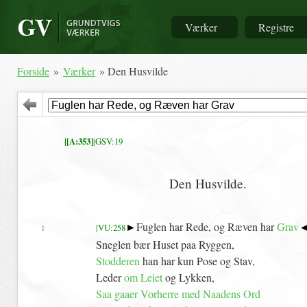
Værker
Registre
Forside
»
Værker
» Den Husvilde
|[A:353]
|GSV:19
Den Husvilde.
►
Fuglen har Rede, og Ræven har
Grav
|VU:258
1
Sneglen bær Huset paa Ryggen,
Stodderen
han har kun Pose og Stav,
Leder
om
Leiet
og Lykken,
Saa
gaaer Vorherre med Naadens Ord