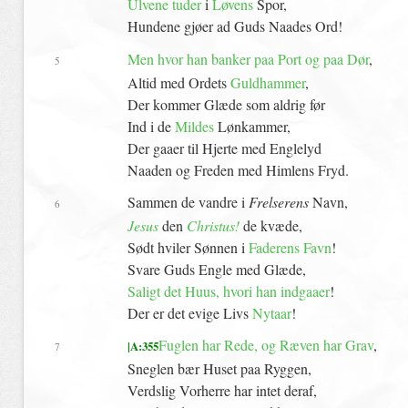
Ulvene tuder
i
Løvens
Spor,
Hundene gjøer ad Guds Naades Ord!
Men hvor han banker paa Port og paa Dør
,
5
Altid med Ordets
Guldhammer
,
Der kommer Glæde som aldrig før
Ind i de
Mildes
Lønkammer,
Der gaaer til Hjerte med Englelyd
Naaden og Freden med Himlens Fryd.
Sammen de vandre i
Frelserens
Navn,
6
Jesus
den
Christus!
de kvæde,
Sødt hviler Sønnen i
Faderens Favn
!
Svare Guds Engle med Glæde,
Saligt det Huus, hvori han
indgaaer
!
Der er det evige Livs
Nytaar
!
Fuglen har Rede, og Ræven har
Grav
,
|A:355
7
Sneglen bær Huset paa Ryggen,
Verdslig Vorherre har intet deraf,