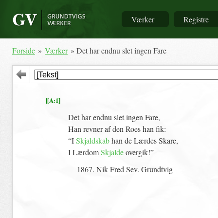
Værker
Registre
Forside
»
Værker
» Det har endnu slet ingen Fare
|[A:1]
Det har endnu slet ingen Fare,
Han revner af den Roes han fik:
“I
Skjaldskab
han de Lærdes Skare,
I Lærdom
Skjalde
overgik!”
1867. Nik Fred Sev. Grundtvig