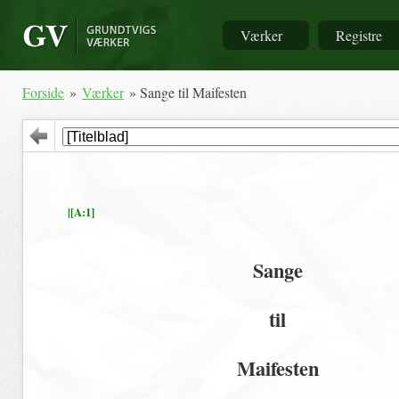
Værker
Registre
Forside
»
Værker
» Sange til Maifesten
|[A:1]
Sange
til
Maifesten