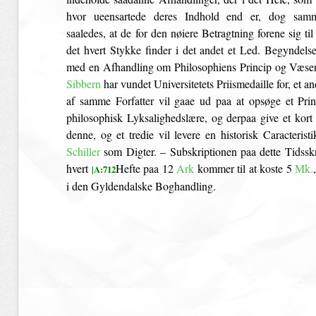
hvor ueensartede deres Indhold end er, dog samm
saaledes, at de for den nøiere Betragtning forene sig til 
det hvert Stykke finder i det andet et Led. Begyndelse
med en Afhandling om Philosophiens Princip og Væse
Sibbern
har vundet Universitetets Priismedaille for, et a
af samme Forfatter vil gaae ud paa at opsøge et Prin
philosophisk Lyksalighedslære, og derpaa give et kort
denne, og et tredie vil levere en historisk Caracteristi
Schiller
som Digter. – Subskriptionen paa dette Tidsskri
hvert
Hefte paa 12
Ark
kommer til at koste 5
Mk.
|A:712
i den Gyldendalske Boghandling.