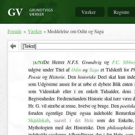
Værker
Registre
Forside
»
Værker
» Meddelelse om Odin og Saga
De Herrer
N.F.S. Grundtvig
og
F.C. Sibbe
|A:711
udgive under Titel af
Odin
og
Saga
et Tidskrift for
Ph
Poesie
og
Historie
. Den
historiske
Deel skal kun inde
som Udgiverne ansee for at røbe et dybere Blik enten i
som Videnskab eller i en enkelt Tidsalder, den
Begivenheder. Fædrenelandets Historie skal især være 
Hr. G. vil stræbe at rense, hvelve og bruge. Den
poetisk
foruden egentlige Digte ogsaa indeholde Bemærkni
Skjaldskab
,
saavel i det Hele
som det Enkelte,
Mythologien med det Historiske. Den
philosophiske
indeholde saadanne Afhandlinger, der i det Hele, som 